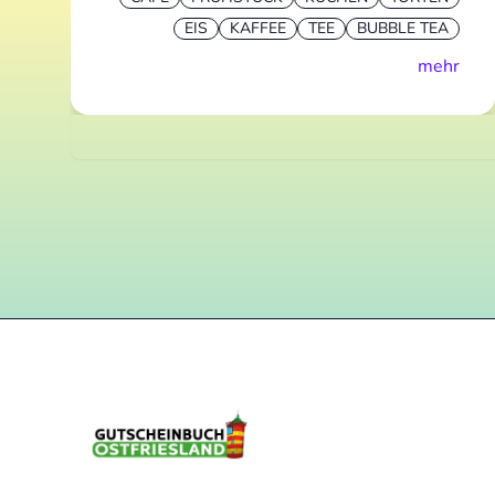
EIS
KAFFEE
TEE
BUBBLE TEA
mehr