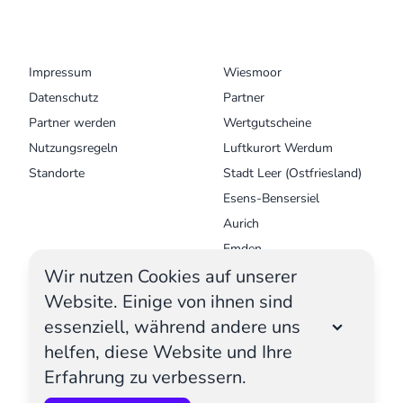
MENU
UNSERE ORTE
Impressum
Wiesmoor
Datenschutz
Partner
Partner werden
Wertgutscheine
Nutzungsregeln
Luftkurort Werdum
Standorte
Stadt Leer (Ostfriesland)
Esens-Bensersiel
Aurich
Emden
Wir nutzen Cookies auf unserer
Krummhörn - Greetsiel
Website. Einige von ihnen sind
Norden Norddeich
essenziell, während andere uns
Nordseestadt
Wilhelmshaven
helfen, diese Website und Ihre
E-Book 2026
Erfahrung zu verbessern.
Verkaufsstellen
essential