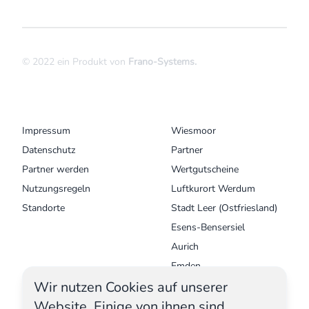
© 2022 ein Produkt von
Frano-Systems
.
MENU
UNSERE ORTE
Impressum
Wiesmoor
Datenschutz
Partner
Partner werden
Wertgutscheine
Nutzungsregeln
Luftkurort Werdum
Standorte
Stadt Leer (Ostfriesland)
Esens-Bensersiel
Aurich
Emden
Wir nutzen Cookies auf unserer
Krummhörn - Greetsiel
Website. Einige von ihnen sind
Norden Norddeich