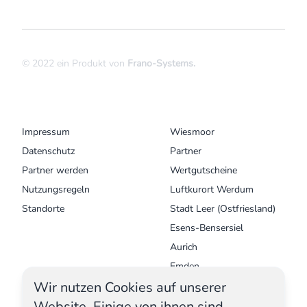
© 2022 ein Produkt von
Frano-Systems
.
MENU
UNSERE ORTE
Impressum
Wiesmoor
Datenschutz
Partner
Partner werden
Wertgutscheine
Nutzungsregeln
Luftkurort Werdum
Standorte
Stadt Leer (Ostfriesland)
Esens-Bensersiel
Aurich
Emden
Wir nutzen Cookies auf unserer
Krummhörn - Greetsiel
Website. Einige von ihnen sind
Norden Norddeich