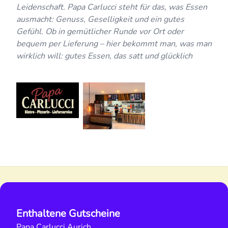
Leidenschaft. Papa Carlucci steht für das, was Essen
ausmacht: Genuss, Geselligkeit und ein gutes
Gefühl. Ob in gemütlicher Runde vor Ort oder
bequem per Lieferung – hier bekommt man, was man
wirklich will: gutes Essen, das satt und glücklich
Enthaltene Gutscheine
Papa Carlucci Aurich