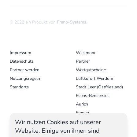
© 2022 ein Produkt von
Frano-Systems
.
MENU
UNSERE ORTE
Impressum
Wiesmoor
Datenschutz
Partner
Partner werden
Wertgutscheine
Nutzungsregeln
Luftkurort Werdum
Standorte
Stadt Leer (Ostfriesland)
Esens-Bensersiel
Aurich
Emden
Wir nutzen Cookies auf unserer
Krummhörn - Greetsiel
Website. Einige von ihnen sind
Norden Norddeich