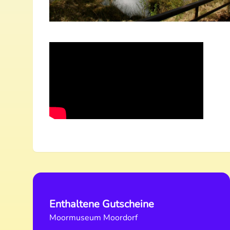
Enthaltene Gutscheine
Moormuseum Moordorf