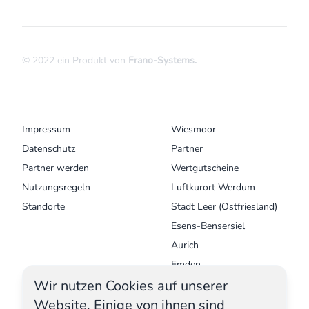
© 2022 ein Produkt von
Frano-Systems
.
MENU
UNSERE ORTE
Impressum
Wiesmoor
Datenschutz
Partner
Partner werden
Wertgutscheine
Nutzungsregeln
Luftkurort Werdum
Standorte
Stadt Leer (Ostfriesland)
Esens-Bensersiel
Aurich
Emden
Wir nutzen Cookies auf unserer
Krummhörn - Greetsiel
Website. Einige von ihnen sind
Norden Norddeich